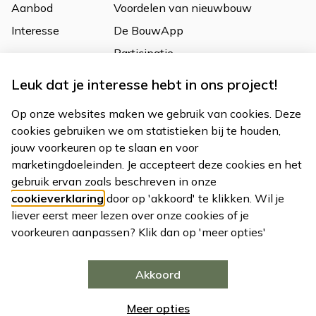
Aanbod
Voordelen van nieuwbouw
Interesse
De BouwApp
Participatie
Op de hoogte blijven?
Leuk dat je interesse hebt in ons project!
Vul hier je e-mailadres in en ontvang het laatste nieuws
Op onze websites maken we gebruik van cookies. Deze
over onze projecten
cookies gebruiken we om statistieken bij te houden,
jouw voorkeuren op te slaan en voor
marketingdoeleinden. Je accepteert deze cookies en het
gebruik ervan zoals beschreven in onze
cookieverklaring
door op 'akkoord' te klikken. Wil je
liever eerst meer lezen over onze cookies of je
voorkeuren aanpassen? Klik dan op 'meer opties'
Akkoord
Meer opties
Privacy statement
Cookies
Disclaimer
Toegankelijkheid